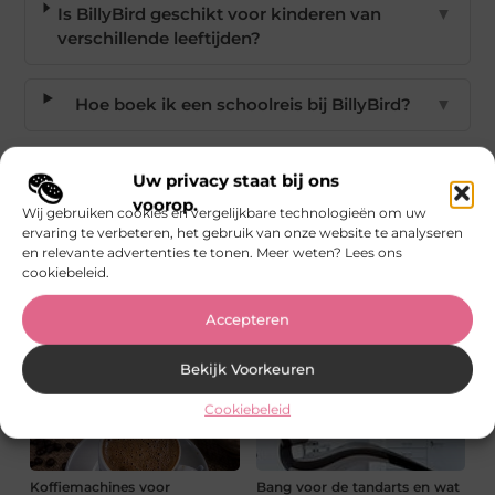
Is BillyBird geschikt voor kinderen van
▼
verschillende leeftijden?
Hoe boek ik een schoolreis bij BillyBird?
▼
Goed artikel? Deel hem dan op:
Uw privacy staat bij ons
voorop.
Wij gebruiken cookies en vergelijkbare technologieën om uw
X
Facebook
LinkedIn
Email
(Twitter)
ervaring te verbeteren, het gebruik van onze website te analyseren
en relevante advertenties te tonen. Meer weten? Lees ons
cookiebeleid.
Tags:
Schoolreis
Accepteren
Meer Berichten
Bekijk Voorkeuren
Cookiebeleid
Koffiemachines voor
Bang voor de tandarts en wat