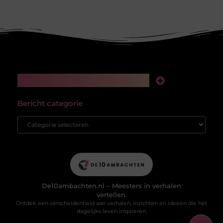
Main Links
Kwalitatieve backlinks: de stille kracht achter online succes
Hoe kan ik geld verdienen met mijn website? Van passieproject naar winstgevend platform
Bericht categorie
De10ambachten.nl – Meesters in verhalen
vertellen.
Ontdek een verscheidenheid aan verhalen, inzichten en ideeën die het
dagelijks leven inspireren.