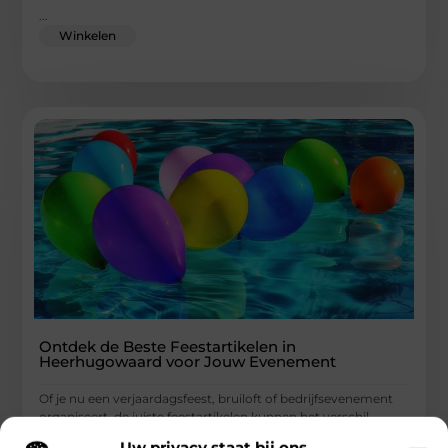
...
Winkelen
Ontdek de Beste Feestartikelen in
Heerhugowaard voor Jouw Evenement
Of je nu een verjaardagsfeest, bruiloft of bedrijfsevenement
organiseert, de juiste feestartikelen kunnen het verschil
maken. In Heerhugowaard is er
Uw privacy staat bij ons