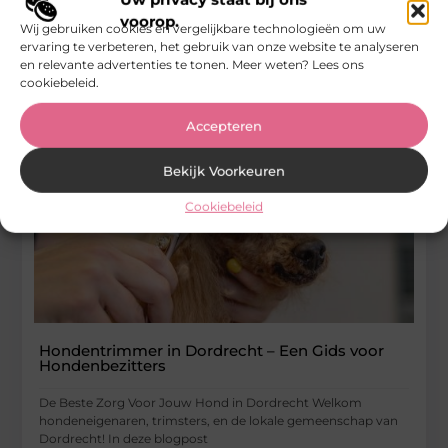
...
voorop.
Wij gebruiken cookies en vergelijkbare technologieën om uw
Winkelen
ervaring te verbeteren, het gebruik van onze website te analyseren
en relevante advertenties te tonen. Meer weten? Lees ons
cookiebeleid.
Accepteren
Bekijk Voorkeuren
Cookiebeleid
Hondentrimmer in Dordrecht – Een Gids voor
Hondenbezitters
De Beste Zorg Voor Jouw Hond in Dordrecht Welkom
hondeneigenaren, trimsters, en de lokale gemeenschap van
Dordrecht! In deze blogpost