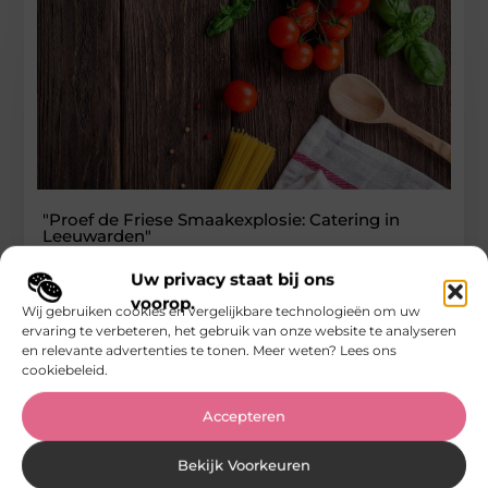
"Proef de Friese Smaakexplosie: Catering in
Leeuwarden"
De Exquise Smaak van Catering Er zijn veel voordelen aan het
Uw privacy staat bij ons
inschakelen van een professionele cateraar voor uw
voorop.
Wij gebruiken cookies en vergelijkbare technologieën om uw
evenementen. Hier
ervaring te verbeteren, het gebruik van onze website te analyseren
en relevante advertenties te tonen. Meer weten? Lees ons
...
cookiebeleid.
Eten En Drinken
Accepteren
Bekijk Voorkeuren