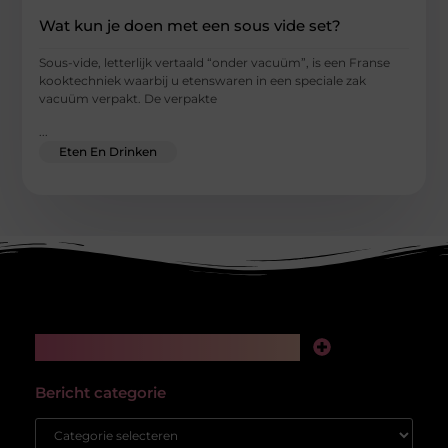
Wat kun je doen met een sous vide set?
Sous-vide, letterlijk vertaald “onder vacuüm”, is een Franse
kooktechniek waarbij u etenswaren in een speciale zak
vacuüm verpakt. De verpakte
...
Eten En Drinken
Main Links
Kwalitatieve backlinks: de stille kracht achter online succes
Hoe kan ik geld verdienen met mijn website? Van passieproject naar winstgevend platform
Bericht categorie