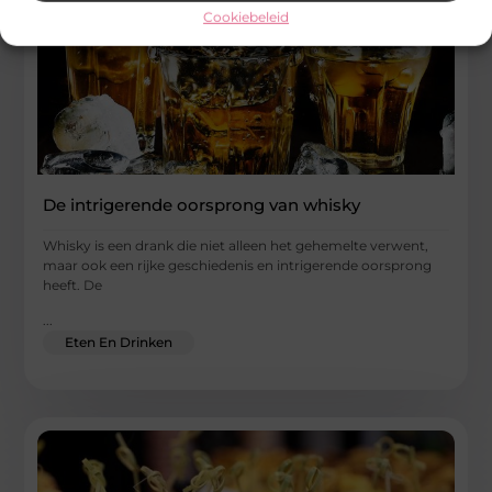
Cookiebeleid
De intrigerende oorsprong van whisky
Whisky is een drank die niet alleen het gehemelte verwent,
maar ook een rijke geschiedenis en intrigerende oorsprong
heeft. De
...
Eten En Drinken