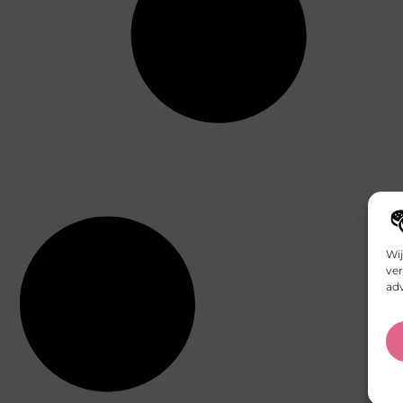
Wij
ver
adv