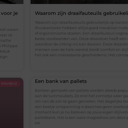
 voor je
Waarom zijn draaifauteuils gebruikel
Waarom zijn draaifauteuils gebruikelijk op kanto
thuiskantoren hebben altijd goed meubilair nodig
Ooit waren
of ergonomische stoelen. Een draaifauteuil cognac
maar ze
beste voorbeelden van. Deze draaistoel heeft een 
onische
waardoor de zitting vrij kan draaien. Deze draaistoe
 Philippe
mensen over de hele wereld, biedt comfort en stij
nkstuk
het ook een interessante geschiedenis. Het conce
sign
Een bank van pallets
MEUBELS
Banken gemaakt van pallets worden steeds popul
aan de tuinmeubels. Zo snel het zonnetje weer gaat
om van de zon te gaan genieten. Het dagelijks le
een beetje ontspanning is daarmee geen overbodi
moment kun je nu beleven op jouw eigen stijlvol
palletbank. Het is een ware magieshow om deze p
tot