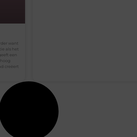
rder want
ie als het
geeft een
mhoog
ad creëert