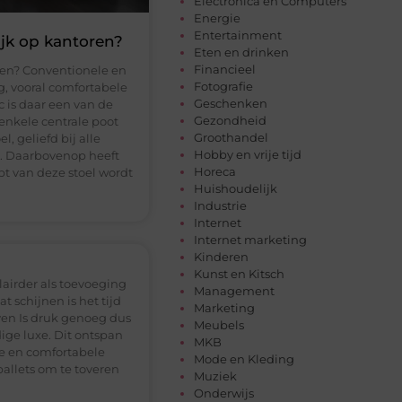
Electronica en Computers
Energie
Entertainment
ijk op kantoren?
Eten en drinken
Financieel
ren? Conventionele en
Fotografie
, vooral comfortabele
Geschenken
 is daar een van de
Gezondheid
enkele centrale poot
Groothandel
l, geliefd bij alle
Hobby en vrije tijd
l. Daarbovenop heeft
Horeca
pt van deze stoel wordt
Huishoudelijk
Industrie
Internet
Internet marketing
Kinderen
Kunst en Kitsch
airder als toevoeging
Management
 schijnen is het tijd
Marketing
ven Is druk genoeg dus
Meubels
ge luxe. Dit ontspan
MKB
le en comfortabele
Mode en Kleding
allets om te toveren
Muziek
Onderwijs