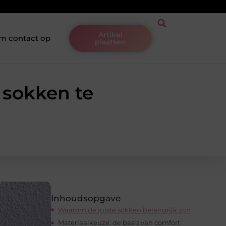
Artikel
m contact op
plaatsen
 sokken te
Inhoudsopgave
Waarom de juiste sokken belangrijk zijn
Materiaalkeuze: de basis van comfort