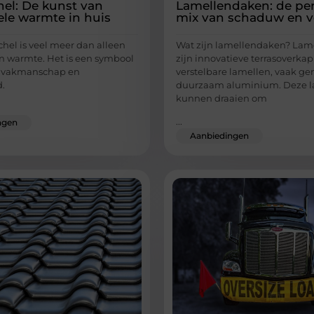
el: De kunst van
Lamellendaken: de per
ele warmte in huis
mix van schaduw en ve
hel is veel meer dan alleen
Wat zijn lamellendaken? La
n warmte. Het is een symbool
zijn innovatieve terrasoverk
e, vakmanschap en
verstelbare lamellen, vaak g
d.
duurzaam aluminium. Deze l
kunnen draaien om
...
ngen
Aanbiedingen