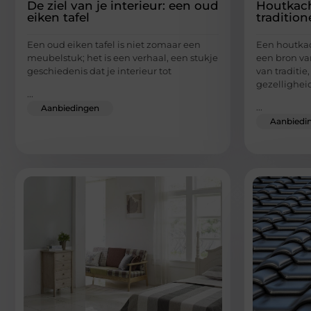
De ziel van je interieur: een oud
Houtkach
eiken tafel
tradition
Een oud eiken tafel is niet zomaar een
Een houtkac
meubelstuk; het is een verhaal, een stukje
een bron va
geschiedenis dat je interieur tot
van traditi
gezellighei
...
...
Aanbiedingen
Aanbiedi