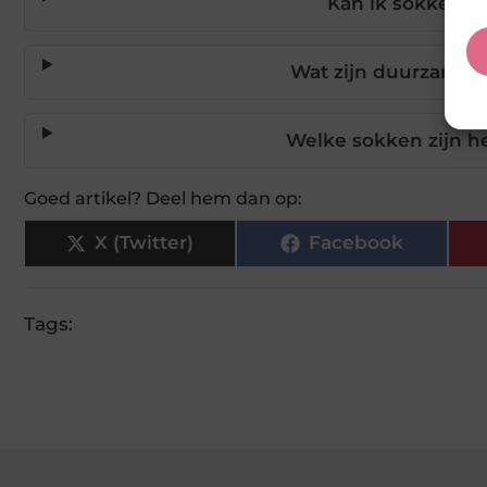
Kan ik sokken a
Wat zijn duurzame 
Welke sokken zijn he
Goed artikel? Deel hem dan op:
X (Twitter)
Facebook
Tags: