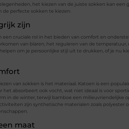
e gelegenheden, het kiezen van de juiste sokken kan een g
m de perfecte sokken te kiezen.
ijk zijn
n een cruciale rol in het bieden van comfort en onderste
oorkomen van blaren, het reguleren van de temperatuur,
en om je persoonlijke stijl uit te drukken, of je nu ki
omfort
ezen van sokken is het materiaal. Katoen is een populai
t absorbeert ook vocht, wat niet ideaal is voor sport
rm in de winter, terwijl bamboe een milieuvriendelijke op
tiviteiten zijn synthetische materialen zoals polyester o
enschappen.
leen maat