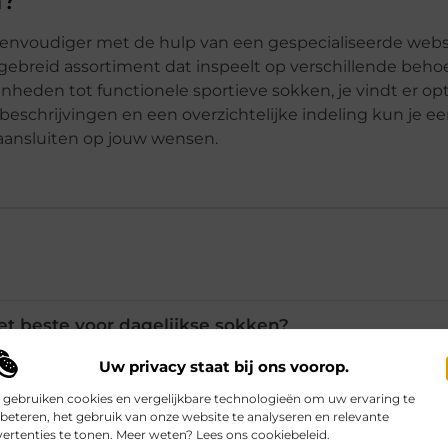
eenvoudiger met de hulp van een gespecialiseerde web
gebreid assortiment dat inspeelt op verschillende beho
nheden tot functionele sportieve sokken, je vindt er opt
ctbeschrijvingen en een overzichtelijke indeling kun je 
t aansluiten op jouw wensen.
et beste voor dagelijkse sokken?
Uw privacy staat bij ons voorop.
at mijn sokken goed passen?
 gebruiken cookies en vergelijkbare technologieën om uw ervaring te
beteren, het gebruik van onze website te analyseren en relevante
ertenties te tonen. Meer weten? Lees ons cookiebeleid.