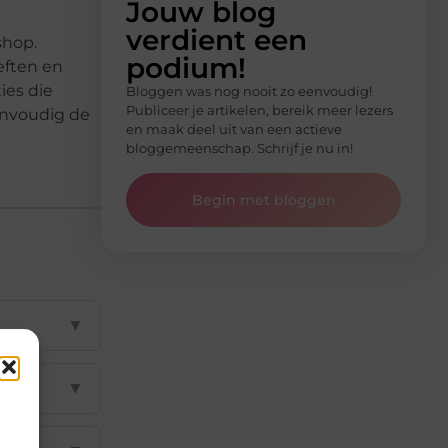
Jouw blog
verdient een
shop.
podium!
eften en
ies die
Bloggen was nog nooit zo eenvoudig!
Publiceer je artikelen, bereik meer lezers
eenvoudig de
en maak deel uit van een actieve
bloggemeenschap. Schrijf je nu in!
Begin met bloggen
▼
▼