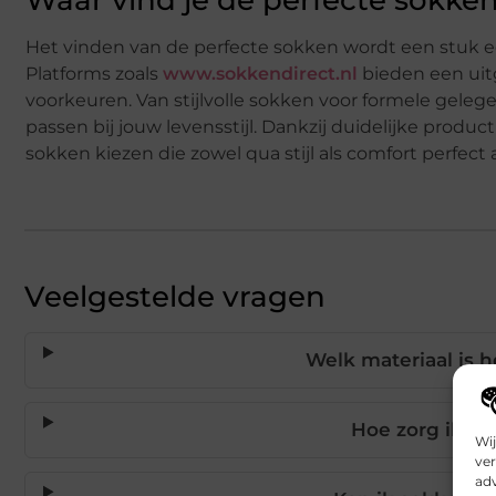
Het vinden van de perfecte sokken wordt een stuk 
Platforms zoals
www.sokkendirect.nl
bieden een uit
voorkeuren. Van stijlvolle sokken voor formele gelege
passen bij jouw levensstijl. Dankzij duidelijke produ
sokken kiezen die zowel qua stijl als comfort perfec
Veelgestelde vragen
Welk materiaal is h
Hoe zorg ik d
Wij
ver
adv