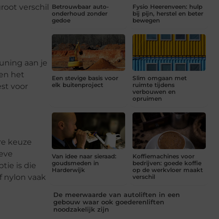
root verschil
Betrouwbaar auto-
Fysio Heerenveen: hulp
onderhoud zonder
bij pijn, herstel en beter
gedoe
bewegen
uning aan je
 en het
Een stevige basis voor
Slim omgaan met
elk buitenproject
ruimte tijdens
est voor
verbouwen en
opruimen
re keuze
ieve
Van idee naar sieraad:
Koffiemachines voor
goudsmeden in
bedrijven: goede koffie
tie is die
Harderwijk
op de werkvloer maakt
f nylon vaak
verschil
De meerwaarde van autoliften in een
gebouw waar ook goederenliften
noodzakelijk zijn