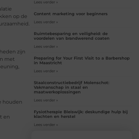
Lees verder »
latie
Content marketing voor beginners
okken op de
Lees verder »
uurzaamheid.
Ruimtebesparing en veiligheid: de
voordelen van brandwerend coaten
Lees verder »
heden zijn
Preparing for Your First Visit to a Barbershop
en met
in Maastricht
teuning,
Lees verder »
Staalconstructiebedrijf Molenschot:
Vakmanschap in staal en
maatwerkoplossingen
Lees verder »
te houden
Fysiotherapie Bleiswijk: deskundige hulp bij
it en
klachten en herstel
Lees verder »