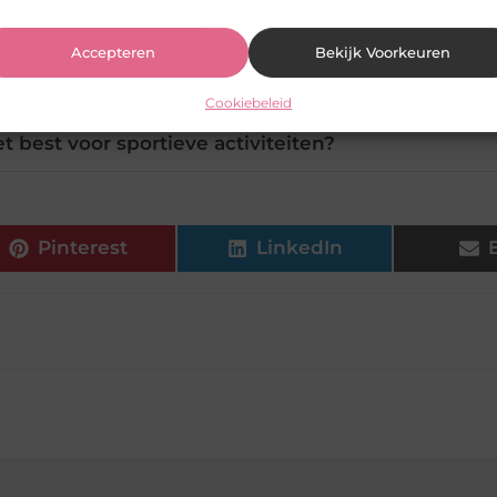
ls modeaccessoire gebruiken?
Accepteren
Bekijk Voorkeuren
sokken en waarom kiezen ervoor?
Cookiebeleid
t best voor sportieve activiteiten?
Pinterest
LinkedIn