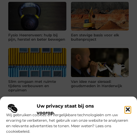
Fysio Heerenveen: hulp bij
Een stevige basis voor elk
pijn, herstel en beter bewegen
buitenproject
Slim omgaan met ruimte
Van idee naar sieraad:
tijdens verbouwen en
goudsmeden in Harderwijk
opruimen
Uw privacy staat bij ons
voorop.
Wij gebruiken cookies en vergelijkbare technologieën om uw
ervaring te verbeteren, het gebruik van onze website te analyseren
en relevante advertenties te tonen. Meer weten? Lees ons
cookiebeleid.
Koffiemachines voor
De meerwaarde van autoliften
bedrijven: goede koffie op de
in een gebouw waar ook