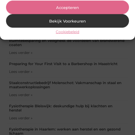
werkvloer maakt verschil
goederenliften noodzakelijk
Accepteren
zijn
Bekijk Voorkeuren
Content marketing voor beginners
Lees verder »
Cookiebeleid
Ruimtebesparing en veiligheid: de voordelen van brandwerend
coaten
Lees verder »
Preparing for Your First Visit to a Barbershop in Maastricht
Lees verder »
Staalconstructiebedrijf Molenschot: Vakmanschap in staal en
maatwerkoplossingen
Lees verder »
Fysiotherapie Bleiswijk: deskundige hulp bij klachten en
herstel
Lees verder »
Fysiotherapie in Haarlem: werken aan herstel en een gezond
lichaam