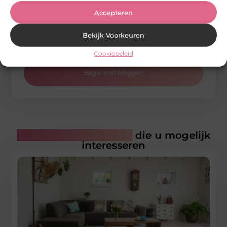
Accepteren
Jouw blog verdient een podium!
Bloggen was nog nooit zo eenvoudig! Publiceer je
Bekijk Voorkeuren
artikelen, bereik meer lezers en maak deel uit van een
actieve bloggemeenschap. Schrijf je nu in!
Cookiebeleid
Begin met bloggen
Gerelateerde artikelen
die u mogelijk
interesseren