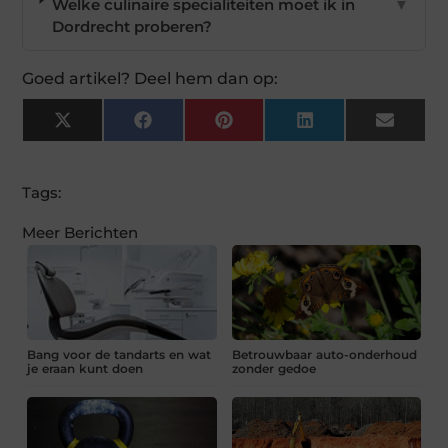
Welke culinaire specialiteiten moet ik in
▼
Dordrecht proberen?
Goed artikel? Deel hem dan op:
X
Facebook
Pinterest
LinkedIn
Email
(Twitter)
Tags:
Meer Berichten
Bang voor de tandarts en wat
Betrouwbaar auto-onderhoud
je eraan kunt doen
zonder gedoe