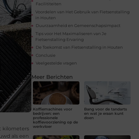
Facilititeiten
Voordelen van Het Gebruik van Fietsenstalling
in Houten
Duurzaamheid en Gemeenschapsimpact
Tips voor Het Maximaliseren van Je
Fietsenstalling Ervaring
De Toekomst van Fietsenstalling in Houten
Conclusie
Veelgestelde vragen
Meer Berichten
Koffiemachines voor
Bang voor de tandarts
bedrijven: een
en wat je eraan kunt
professionele
doen
koffievoorziening op de
werkvloer
t kilometers
ouwd als een