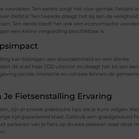
oze voordelen. Ten eerste zorgt het voor gemak; fietsers
ver diefstal. Ten tweede draagt het bij aan de veiligheid
atsen. Ten derde biedt het ook een economische voordee
tegen een kleine vergoeding beschikbaar is.
psimpact
alling kan bijdragen aan duurzaamheid en een sterke
ert de stad haar CO2-uitstoot en draagt het bij aan ee
mgeving sociale interactie en cohesie binnen de gemeen
 Je Fietsenstalling Ervaring
n, zijn er enkele praktische tips die je kunt volgen. Kie
s lange tijd geparkeerd staat. Gebruik een goedgekeurd fi
 het parkeren van je fiets op drukke plekken waar deze m
en.