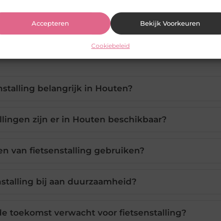
Accepteren
Bekijk Voorkeuren
Cookiebeleid
stalling belangrijk in Houten?
llingen zijn er in Houten beschikbaar?
en van fietsenstalling gebruiken?
nstalling bij aan duurzaamheid?
e toekomst verwacht voor fietsenstalling?