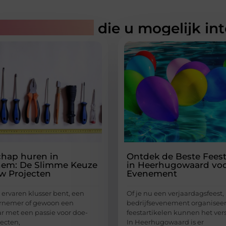
rde artikelen
die u mogelijk in
hap huren in
Ontdek de Beste Feest
hem: De Slimme Keuze
in Heerhugowaard vo
w Projecten
Evenement
 ervaren klusser bent, een
Of je nu een verjaardagsfeest, 
ernemer of gewoon een
bedrijfsevenement organiseert
r met een passie voor doe-
feestartikelen kunnen het ver
jecten,
In Heerhugowaard is er