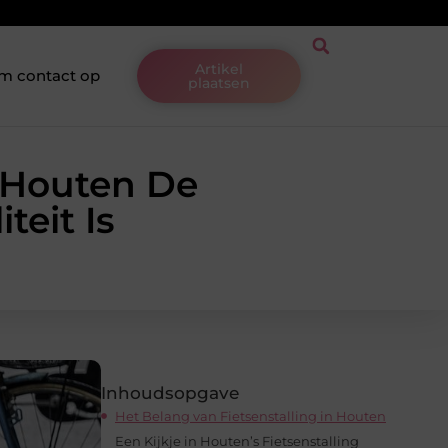
Artikel
m contact op
plaatsen
 Houten De
teit Is
Inhoudsopgave
Het Belang van Fietsenstalling in Houten
Een Kijkje in Houten’s Fietsenstalling