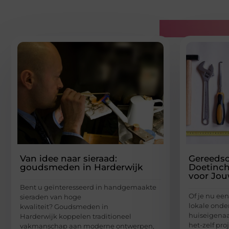
Gerelatee
Van idee naar sieraad:
Gereedsc
goudsmeden in Harderwijk
Doetinc
voor Jou
Bent u geïnteresseerd in handgemaakte
Of je nu een
sieraden van hoge
lokale ond
kwaliteit? Goudsmeden in
huiseigenaa
Harderwijk koppelen traditioneel
het-zelf pro
vakmanschap aan moderne ontwerpen,