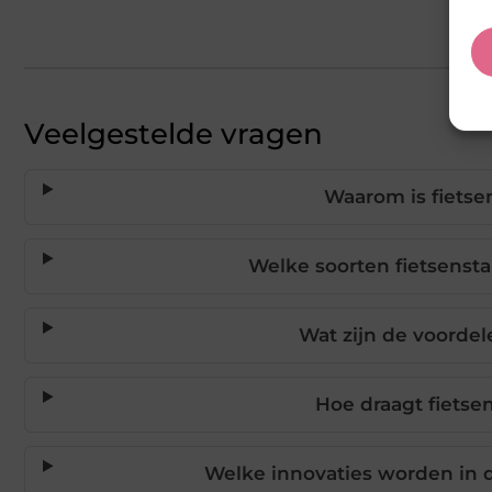
Veelgestelde vragen
Waarom is fietsen
Welke soorten fietsensta
Wat zijn de voordel
Hoe draagt fietse
Welke innovaties worden in d