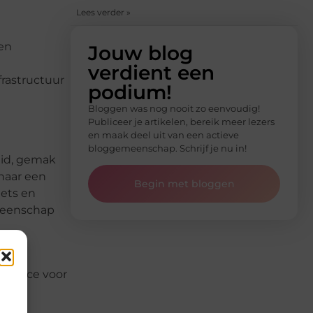
Lees verder »
 en
Jouw blog
verdient een
rastructuur
podium!
Bloggen was nog nooit zo eenvoudig!
Publiceer je artikelen, bereik meer lezers
en maak deel uit van een actieve
bloggemeenschap. Schrijf je nu in!
eid, gemak
 naar een
Begin met bloggen
iets en
emeenschap
service voor
dere