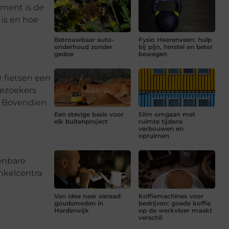
ement is de
 is en hoe
Betrouwbaar auto-
Fysio Heerenveen: hulp
onderhoud zonder
bij pijn, herstel en beter
gedoe
bewegen
r fietsen een
 bezoekers
. Bovendien
Een stevige basis voor
Slim omgaan met
elk buitenproject
ruimte tijdens
verbouwen en
opruimen
penbare
inkelcentra
Van idee naar sieraad:
Koffiemachines voor
goudsmeden in
bedrijven: goede koffie
Harderwijk
op de werkvloer maakt
verschil