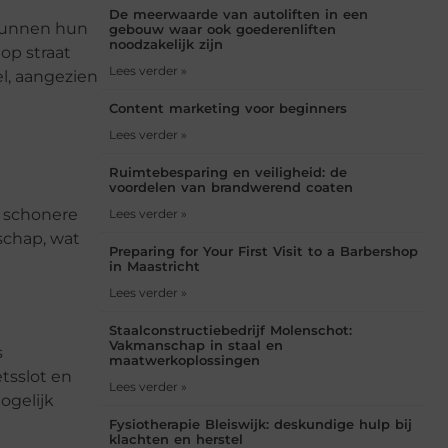
De meerwaarde van autoliften in een
 kunnen hun
gebouw waar ook goederenliften
noodzakelijk zijn
 op straat
Lees verder »
l, aangezien
Content marketing voor beginners
Lees verder »
Ruimtebesparing en veiligheid: de
voordelen van brandwerend coaten
n schonere
Lees verder »
schap, wat
Preparing for Your First Visit to a Barbershop
in Maastricht
Lees verder »
Staalconstructiebedrijf Molenschot:
Vakmanschap in staal en
s
maatwerkoplossingen
etsslot en
Lees verder »
ogelijk
Fysiotherapie Bleiswijk: deskundige hulp bij
klachten en herstel