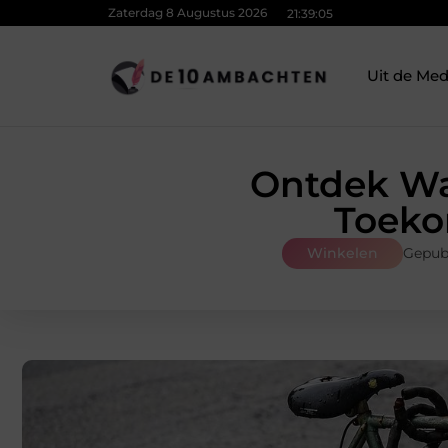
Zaterdag 8 Augustus 2026
21:39:06
Uit de Med
Ontdek Wa
Toekom
Winkelen
Gepub