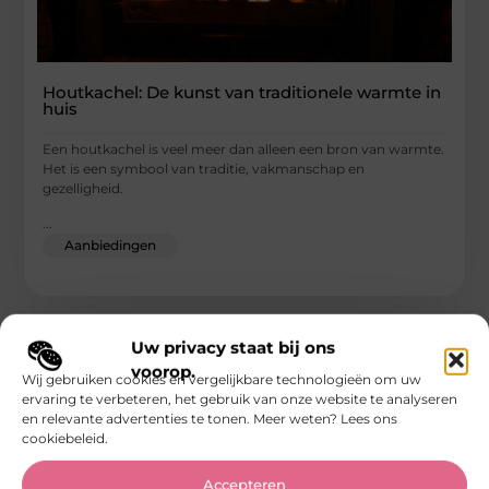
Houtkachel: De kunst van traditionele warmte in
huis
Een houtkachel is veel meer dan alleen een bron van warmte.
Het is een symbool van traditie, vakmanschap en
gezelligheid.
...
Aanbiedingen
Uw privacy staat bij ons
voorop.
Wij gebruiken cookies en vergelijkbare technologieën om uw
ervaring te verbeteren, het gebruik van onze website te analyseren
en relevante advertenties te tonen. Meer weten? Lees ons
cookiebeleid.
Accepteren