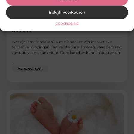
Bekijk Voorkeuren
Cookiebeleid
Lamellendaken: de perfecte mix van schaduw en
ventilatie
Wat zijn lamellendaken? Lamellendaken zijn innovatieve
terrasoverkappingen met verstelbare lamellen, vaak gemaakt
van duurzaam aluminium. Deze lamellen kunnen draaien om
...
Aanbiedingen