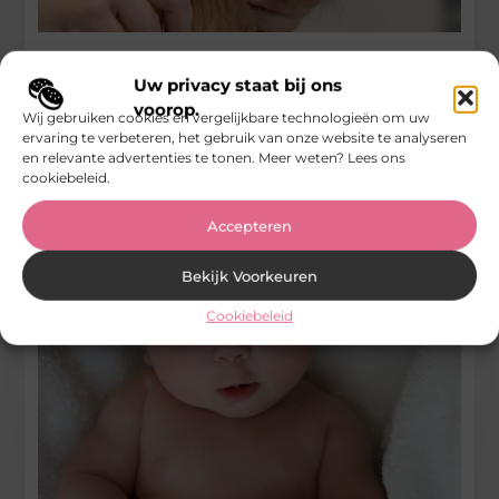
Hondentrimmer in Dordrecht – Een Gids voor
Hondenbezitters
Uw privacy staat bij ons
voorop.
Wij gebruiken cookies en vergelijkbare technologieën om uw
De Beste Zorg Voor Jouw Hond in Dordrecht Welkom
ervaring te verbeteren, het gebruik van onze website te analyseren
hondeneigenaren, trimsters, en de lokale gemeenschap van
en relevante advertenties te tonen. Meer weten? Lees ons
Dordrecht! In deze blogpost
cookiebeleid.
...
Winkelen
Accepteren
Bekijk Voorkeuren
Cookiebeleid