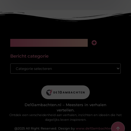
Main Links
Kwalitatieve backlinks: de stille kracht achter online succes
Hoe kan ik geld verdienen met mijn website? Van passieproject naar winstgevend platform
Bericht categorie
De10ambachten.nl – Meesters in verhalen
vertellen.
Ontdek een verscheidenheid aan verhalen, inzichten en ideeën die het
dagelijks leven inspireren.
@2025 All Right Reserved. Design by
www.de10ambachten.nl.