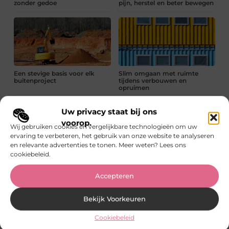
zonder gedoe
pijn, herstel en beter bewegen
Een stevige basis voor elk
Slim omgaan met ruimte
buitenproject
tijdens verbouwen en
opruimen
Uw privacy staat bij ons
voorop.
Wij gebruiken cookies en vergelijkbare technologieën om uw
ervaring te verbeteren, het gebruik van onze website te analyseren
en relevante advertenties te tonen. Meer weten? Lees ons
cookiebeleid.
Van idee naar sieraad:
Koffiemachines voor
goudsmeden in Harderwijk
bedrijven: goede koffie op de
werkvloer maakt verschil
Accepteren
De meerwaarde van autoliften in een gebouw waar ook
Bekijk Voorkeuren
goederenliften noodzakelijk zijn
Lees verder »
Cookiebeleid