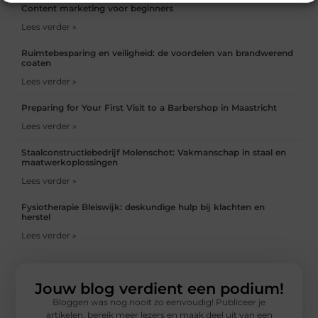
Content marketing voor beginners
Lees verder »
Ruimtebesparing en veiligheid: de voordelen van brandwerend
coaten
Lees verder »
Preparing for Your First Visit to a Barbershop in Maastricht
Lees verder »
Staalconstructiebedrijf Molenschot: Vakmanschap in staal en
maatwerkoplossingen
Lees verder »
Fysiotherapie Bleiswijk: deskundige hulp bij klachten en
herstel
Lees verder »
Jouw blog verdient een podium!
Bloggen was nog nooit zo eenvoudig! Publiceer je
artikelen, bereik meer lezers en maak deel uit van een