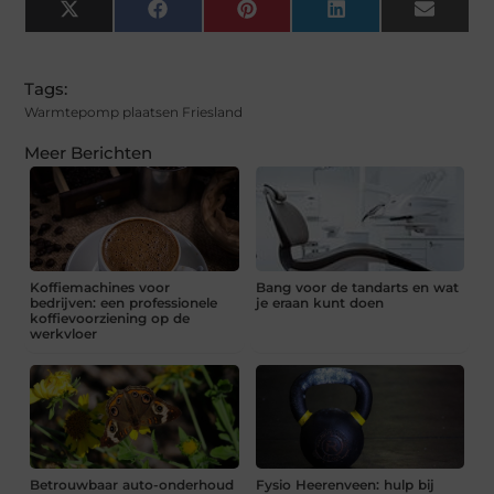
X
Facebook
Pinterest
LinkedIn
Email
(Twitter)
Tags:
Warmtepomp plaatsen Friesland
Meer Berichten
Koffiemachines voor
Bang voor de tandarts en wat
bedrijven: een professionele
je eraan kunt doen
koffievoorziening op de
werkvloer
Betrouwbaar auto-onderhoud
Fysio Heerenveen: hulp bij