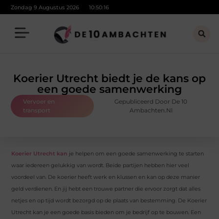
Zondag 9 Augustus 2026
10:50:17
Koerier Utrecht biedt je de kans op
een goede samenwerking
Vervoer en
Gepubliceerd Door De 10
transport
Ambachten.nl
Koerier Utrecht kan
je helpen om een goede samenwerking te starten
waar iedereen gelukkig van wordt. Beide partijen hebben hier veel
voordeel van. De koerier heeft werk en klussen en kan op deze manier
geld verdienen. En jij hebt een trouwe partner die ervoor zorgt dat alles
netjes en op tijd wordt bezorgd op de plaats van bestemming. De Koerier
Utrecht kan je een goede basis bieden om je bedrijf op te bouwen. Een