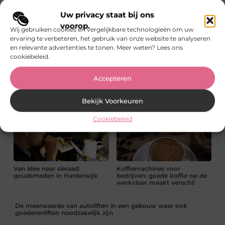
Betrouwbaar auto-onderhoud
Fysio Heerenveen: hulp bij
Uw privacy staat bij ons
zonder gedoe
pijn, herstel en beter bewegen
voorop.
Wij gebruiken cookies en vergelijkbare technologieën om uw
ervaring te verbeteren, het gebruik van onze website te analyseren
en relevante advertenties te tonen. Meer weten? Lees ons
cookiebeleid.
Accepteren
Een stevige basis voor elk
Slim omgaan met ruimte
buitenproject
tijdens verbouwen en
opruimen
Bekijk Voorkeuren
Cookiebeleid
Van idee naar sieraad:
Koffiemachines voor
goudsmeden in Harderwijk
bedrijven: goede koffie op de
werkvloer maakt verschil
De meerwaarde van autoliften in een gebouw waar ook
goederenliften noodzakelijk zijn