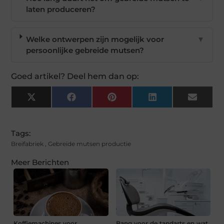
laten produceren?
Welke ontwerpen zijn mogelijk voor
▼
persoonlijke gebreide mutsen?
Goed artikel? Deel hem dan op:
X
Facebook
Pinterest
LinkedIn
Email
(Twitter)
Tags:
Breifabriek
,
Gebreide mutsen productie
Meer Berichten
Koffiemachines voor
Bang voor de tandarts en wat