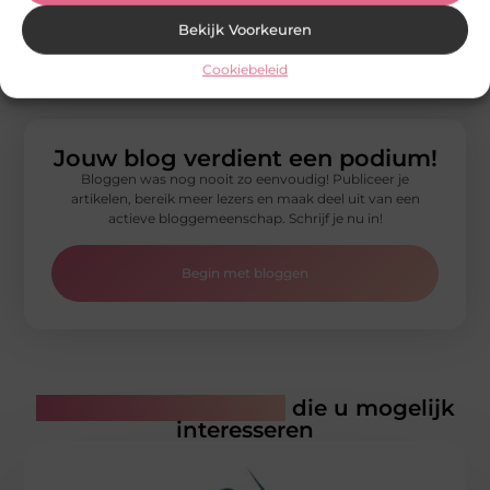
Bekijk Voorkeuren
Fysiotherapie Bleiswijk: deskundige hulp bij klachten en
herstel
Cookiebeleid
Lees verder »
Jouw blog verdient een podium!
Bloggen was nog nooit zo eenvoudig! Publiceer je
artikelen, bereik meer lezers en maak deel uit van een
actieve bloggemeenschap. Schrijf je nu in!
Begin met bloggen
Gerelateerde artikelen
die u mogelijk
interesseren