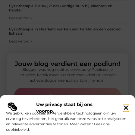
Fysiotherapie Bleiswijk: deskundige hulp bij klachten en
herstel
Lees verder »
Fysiotherapie in Haarlem: werken aan herstel en een gezond
lichaam
Lees verder »
Jouw blog verdient een podium!
Bloggen was nog nooit zo eenvoudig! Publiceer je
artikelen, bereik meer lezers en maak deel uit van een
actieve bloggemeenschap. Schrijf je nu in!
Begin met bloggen
Uw privacy staat bij ons
voorop.
Wij gebruiken cookies en vergelijkbare technologieën om uw
ervaring te verbeteren, het gebruik van onze website te analyseren
en relevante advertenties te tonen. Meer weten? Lees ons
cookiebeleid.
Gerelateerde artikelen
die u mogelijk