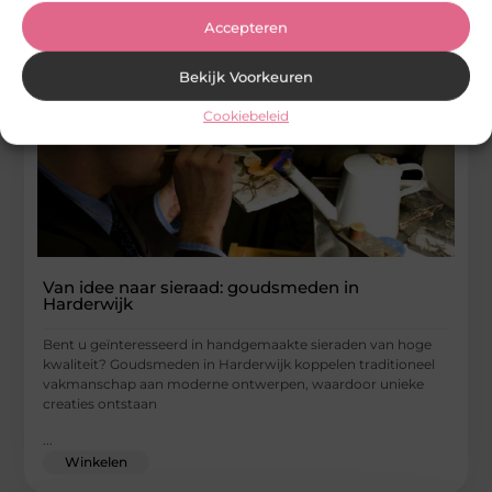
interesseren
Accepteren
Bekijk Voorkeuren
Cookiebeleid
Van idee naar sieraad: goudsmeden in
Harderwijk
Bent u geïnteresseerd in handgemaakte sieraden van hoge
kwaliteit? Goudsmeden in Harderwijk koppelen traditioneel
vakmanschap aan moderne ontwerpen, waardoor unieke
creaties ontstaan
...
Winkelen