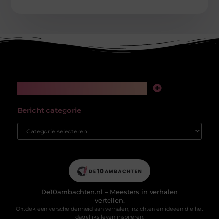
Main Links
Kwalitatieve backlinks: de stille kracht achter online succes
Hoe kan ik geld verdienen met mijn website? Van passieproject naar winstgevend platform
Bericht categorie
De10ambachten.nl – Meesters in verhalen
vertellen.
Ontdek een verscheidenheid aan verhalen, inzichten en ideeën die het
dagelijks leven inspireren.