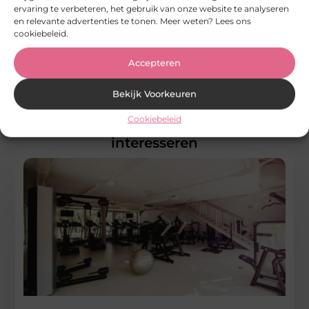
ervaring te verbeteren, het gebruik van onze website te analyseren
actieve bloggemeenschap. Schrijf je nu in!
en relevante advertenties te tonen. Meer weten? Lees ons
cookiebeleid.
Begin met bloggen
Accepteren
Bekijk Voorkeuren
Cookiebeleid
Gerelateerde artikelen
die u mogelijk
interesseren