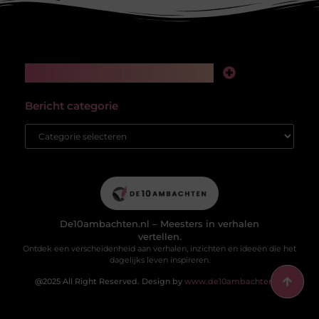
Main Links
Kwalitatieve backlinks: de stille kracht achter online succes
Hoe kan ik geld verdienen met mijn website? Van passieproject naar winstgevend platform
Bericht categorie
De10ambachten.nl – Meesters in verhalen
vertellen.
Ontdek een verscheidenheid aan verhalen, inzichten en ideeën die het
dagelijks leven inspireren.
@2025 All Right Reserved. Design by
www.de10ambachten.nl.