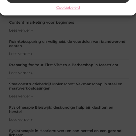
werkvloer maakt verschil
goederenliften noodzakelijk
Cookiebeleid
zijn
Content marketing voor beginners
Lees verder »
Ruimtebesparing en veiligheid: de voordelen van brandwerend
coaten
Lees verder »
Preparing for Your First Visit to a Barbershop in Maastricht
Lees verder »
Staalconstructiebedrijf Molenschot: Vakmanschap in staal en
maatwerkoplossingen
Lees verder »
Fysiotherapie Bleiswijk: deskundige hulp bij klachten en
herstel
Lees verder »
Fysiotherapie in Haarlem: werken aan herstel en een gezond
lichaam