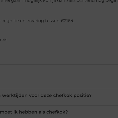
an snel gaan, mogelijk kun je dan zelfs ochtend nog begi
 cognitie en ervaring tussen €2164,
reis
 werktijden voor deze chefkok positie?
 moet ik hebben als chefkok?