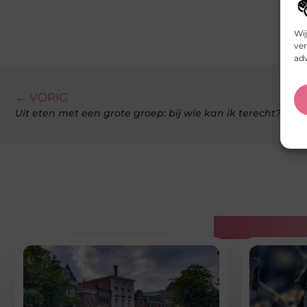
Wij
ver
adv
← VORIG
Uit eten met een grote groep: bij wie kan ik terecht?
Gerelatee