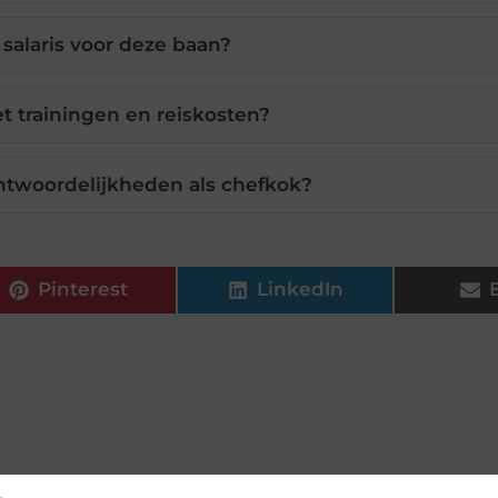
 salaris voor deze baan?
t trainingen en reiskosten?
antwoordelijkheden als chefkok?
Pinterest
LinkedIn