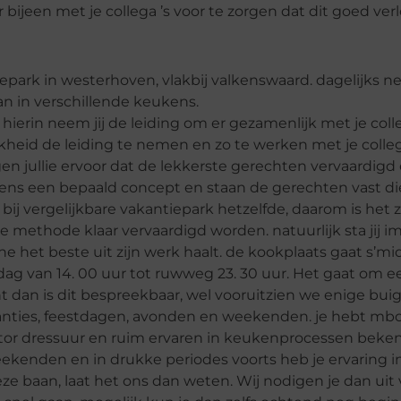
bijeen met je collega ’s voor te zorgen dat dit goed verl
epark in westerhoven, vlakbij valkenswaard. dagelijks ne
aan in verschillende keukens.
hierin neem jij de leiding om er gezamenlijk met je colle
jkheid de leiding te nemen en zo te werken met je colleg
gen jullie ervoor dat de lekkerste gerechten vervaardigd
gens een bepaald concept en staan de gerechten vast di
bij vergelijkbare vakantiepark hetzelfde, daarom is het 
ethode klaar vervaardigd worden. natuurlijk sta jij i
ne het beste uit zijn werk haalt. de kookplaats gaat s’
ag van 14. 00 uur tot ruwweg 23. 30 uur. Het gaat om ee
t dan is dit bespreekbaar, wel vooruitzien we enige bu
kanties, feestdagen, avonden en weekenden. je hebt mb
tor dressuur en ruim ervaren in keukenprocessen beke
ekenden en in drukke periodes voorts heb je ervaring in
ze baan, laat het ons dan weten. Wij nodigen je dan uit