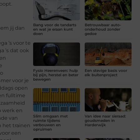
oopt.
Bang voor de tandarts
Betrouwbaar auto-
em jij dan
en wat je eraan kunt
onderhoud zonder
doen
gedoe
ga ’s voor te
a ’s dat ook
 en
e
Fysio Heerenveen: hulp
Een stevige basis voor
zo
bij pijn, herstel en beter
elk buitenproject
bewegen
mmer voor je
middags open
n fulltime
igzaamheid
o werk en
Slim omgaan met
Van idee naar sieraad:
nde van
ruimte tijdens
goudsmeden in
verbouwen en
Harderwijk
 het trainen
opruimen
 voor een