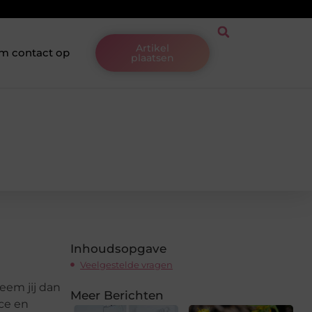
Artikel
m contact op
plaatsen
Inhoudsopgave
Veelgestelde vragen
eem jij dan
Meer Berichten
ice en