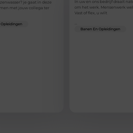
In uw en ons bedrijf draait natu
azenwasser? je gaat in deze
om het werk. Mensenwerk wel 
amen met jouw collega ter
Vast of flex, u wilt
...
 Opleidingen
Banen En Opleidingen