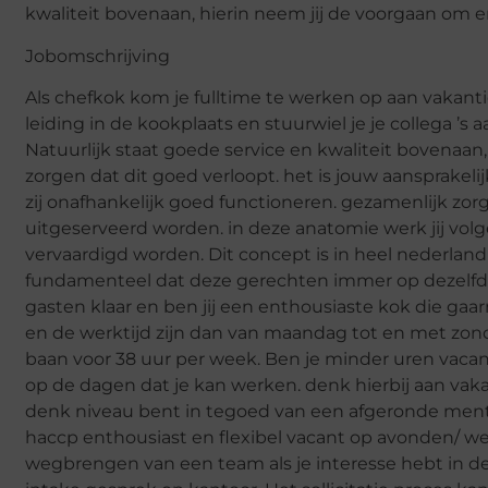
kwaliteit bovenaan, hierin neem jij de voorgaan om er 
Jobomschrijving
Als chefkok kom je fulltime te werken op aan vakanti
leiding in de kookplaats en stuurwiel je je collega ’s 
Natuurlijk staat goede service en kwaliteit bovenaan, 
zorgen dat dit goed verloopt. het is jouw aansprakeli
zij onafhankelijk goed functioneren. gezamenlijk zor
uitgeserveerd worden. in deze anatomie werk jij vol
vervaardigd worden. Dit concept is in heel nederland 
fundamenteel dat deze gerechten immer op dezelfde m
gasten klaar en ben jij een enthousiaste kok die gaar
en de werktijd zijn dan van maandag tot en met zond
baan voor 38 uur per week. Ben je minder uren vacan
op de dagen dat je kan werken. denk hierbij aan va
denk niveau bent in tegoed van een afgeronde men
haccp enthousiast en flexibel vacant op avonden/ we
wegbrengen van een team als je interesse hebt in de