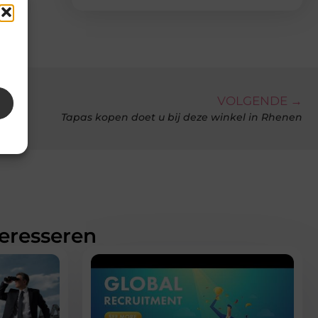
VOLGENDE →
Tapas kopen doet u bij deze winkel in Rhenen
teresseren