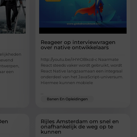
Reageer op interviewvragen
over native ontwikkelaars
elijkheden
http://youtu.be/iHYrOBkcd-c Naarmate
ngevend
React steeds vaker wordt gebruikt, wordt
Antwerpen,
React Native langzaamaan een integraal
aar een
onderdeel van het JavaScript-universum.
Hiermee kunnen mobiele
...
Banen En Opleidingen
Den
Rijles Amsterdam om snel en
onafhankelijk de weg op te
kunnen