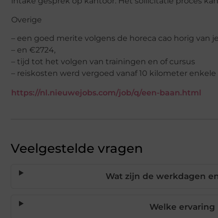
intake gesprek op kantoor. Het sollicitatie proces k
Overige
– een goed merite volgens de horeca cao horig van je
– en €2724,
– tijd tot het volgen van trainingen en of cursus
– reiskosten werd vergoed vanaf 10 kilometer enkele 
https://nl.nieuwejobs.com/job/q/een-baan.html
Veelgestelde vragen
Wat zijn de werkdagen en
Welke ervaring