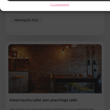
Heb je regelmatig last van een stroomstoring in huis? Je bent
Cookiebeleid
hierin niet de enige: een elektricien in Rotterdam wijst
...
Woning En Tuin
Keramische tafel: een prachtige tafel
Het kopen van een geschikte eettafel is voor veel mensen