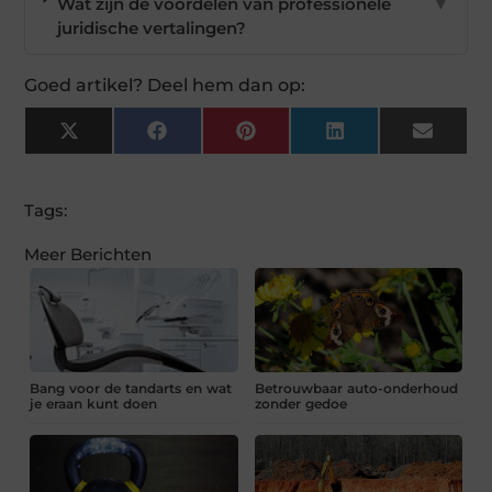
Wat zijn de voordelen van professionele
▼
juridische vertalingen?
Goed artikel? Deel hem dan op:
X
Facebook
Pinterest
LinkedIn
Email
(Twitter)
Tags:
Meer Berichten
Bang voor de tandarts en wat
Betrouwbaar auto-onderhoud
je eraan kunt doen
zonder gedoe