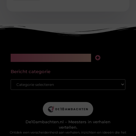
Main Links
Kwalitatieve backlinks: de stille kracht achter online succes
Hoe kan ik geld verdienen met mijn website? Van passieproject naar winstgevend platform
Bericht categorie
De10ambachten.nl – Meesters in verhalen
vertellen.
Ontdek een verscheidenheid aan verhalen, inzichten en ideeën die het