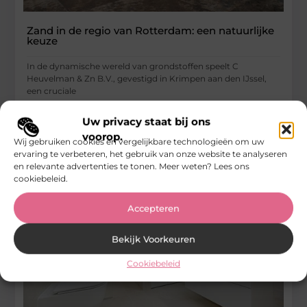
Zand in de regio van Rotterdam: een natuurlijke
keuze
In de dynamische wereld van grondstoffen speelt C
Heuvelman & Zn B.V., gevestigd in Krimpen aan den IJssel,
een cruciale
...
Uw privacy staat bij ons
Bedrijven
voorop.
Wij gebruiken cookies en vergelijkbare technologieën om uw
ervaring te verbeteren, het gebruik van onze website te analyseren
en relevante advertenties te tonen. Meer weten? Lees ons
cookiebeleid.
Accepteren
Bekijk Voorkeuren
Cookiebeleid