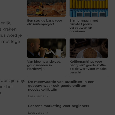
Een stevige basis voor
Slim omgaan met
rlijk,
elk buitenproject
ruimte tijdens
verbouwen en
e kraken
opruimen
dus word je
t met lege
Van idee naar sieraad:
Koffiemachines voor
goudsmeden in
bedrijven: goede koffie
Harderwijk
op de werkvloer maakt
verschil
er zijn prijs
De meerwaarde van autoliften in een
gebouw waar ook goederenliften
oor het
noodzakelijk zijn
.
Lees verder »
Content marketing voor beginners
Lees verder »