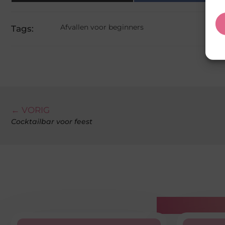
Afvallen voor beginners
Tags:
← VORIG
Cocktailbar voor feest
Gerelatee