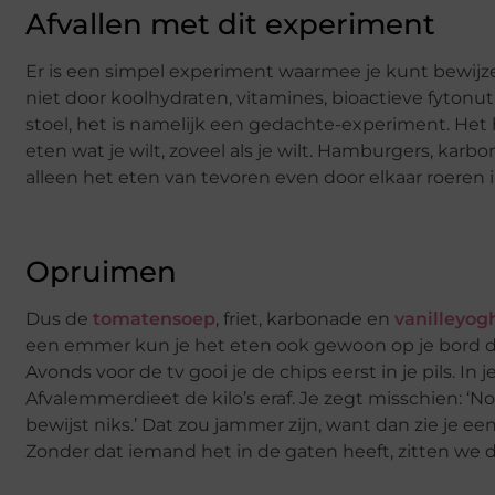
Afvallen met dit experiment
Er is een simpel experiment waarmee je kunt bewijz
niet door koolhydraten, vitamines, bioactieve fytonut
stoel, het is namelijk een gedachte-experiment. Het
eten wat je wilt, zoveel als je wilt. Hamburgers, karbona
alleen het eten van tevoren even door elkaar roere
Opruimen
Dus de
tomatensoep
, friet, karbonade en
vanilleyog
een emmer kun je het eten ook gewoon op je bord doen 
Avonds voor de tv gooi je de chips eerst in je pils. 
Afvalemmerdieet de kilo’s eraf. Je zegt misschien: ‘Nog
bewijst niks.’ Dat zou jammer zijn, want dan zie je e
Zonder dat iemand het in de gaten heeft, zitten we 