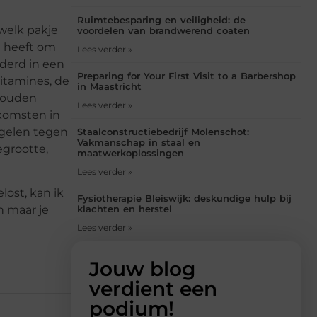
Ruimtebesparing en veiligheid: de
welk pakje
voordelen van brandwerend coaten
g heeft om
Lees verder »
derd in een
Preparing for Your First Visit to a Barbershop
itamines, de
in Maastricht
 zouden
Lees verder »
komsten in
egelen tegen
Staalconstructiebedrijf Molenschot:
Vakmanschap in staal en
egrootte,
maatwerkoplossingen
Lees verder »
lost, kan ik
Fysiotherapie Bleiswijk: deskundige hulp bij
klachten en herstel
n maar je
Lees verder »
Jouw blog
verdient een
podium!