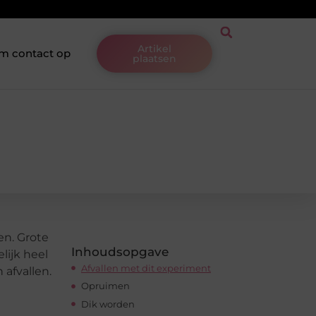
Artikel
m contact op
plaatsen
en. Grote
Inhoudsopgave
lijk heel
Afvallen met dit experiment
 afvallen.
Opruimen
Dik worden