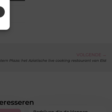
VOLGENDE →
tern Plaza: het Aziatische live cooking restaurant van Elst
teresseren
Bedrijven die de klappen