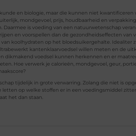
unde en biologie, maar die kunnen niet kwantificeren 
iterlijk, mondgevoel, prijs, houdbaarheid en verpakkin
en. Daarmee is voeding van een natuurwetenschap veran
rijpen en voorspellen dan de gezondheidseffecten van v
 van koolhydraten op het bloedsuikergehalte. Idealiter
ltrabewerkt kantenklaarvoedsel willen meten en de uit
olen dikmakend voedsel kunnen herkennen en er maatr
en. Hoe verwerk je calorieën, mondgevoel, geur, porti
maakscore?
ap tijdelijk in grote verwarring. Zolang die niet is opge
letten op welke stoffen er in een voedingsmiddel zitte
 laat het dan staan.