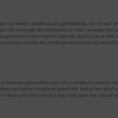
aar van lekker, goedkoop en gemakkelijk, van smaak, uite
baar, niet vanwege de koolhydraten, maar vanwege hoe z
s gedrenkt in bier hebben dat niet, dus lust je ze niet, 
schuiving is wel dat de voedingswetenschap bij vetzuch
irrelevant geworden; wat telt, is smaak en uiterlijk. Verd
er van; als het eindeloos goed blijft, heb je het altijd v
 hand kunt eten terwijl je auto rijdt, gaat het vanzelf op