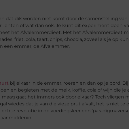
en dat dik worden niet komt door de samenstelling van 
ri. enten of wat dan ook. Je kunt dit experiment doen van
 heet het Afvalemmerdieet. Met het Afvalemmerdieet ma
des, friet, cola, taart, chips, chocola, zoveel als je op ku
n in een emmer, de Afvalemmer.
hurt
bij elkaar in de emmer, roeren en dan op je bord. Bi
en begieten met de melk, koffie, cola of wijn die je erb
In je maag gaat het immers ook door elkaar? Toch vliegen 
al wiedes dat je van die vieze prut afvalt, het is niet te 
en echte revolutie in de voedingsleer een ‘paradigmaversc
daar middenin.