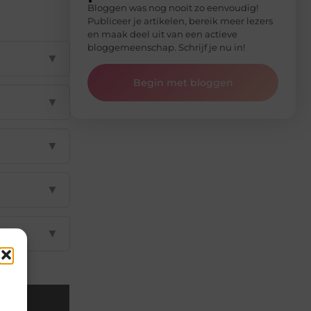
Bloggen was nog nooit zo eenvoudig!
Publiceer je artikelen, bereik meer lezers
en maak deel uit van een actieve
bloggemeenschap. Schrijf je nu in!
▼
Begin met bloggen
▼
▼
▼
▼
il