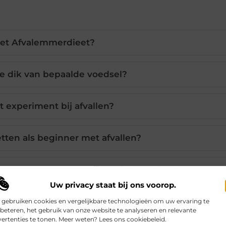
het Afvalemmerdieet?
 dik van bepaalde voedsel?
t experiment bij afvallen?
tten als beginner met afvallen?
oedingswetenschap bij gewichtsverlies?
Uw privacy staat bij ons voorop.
 gebruiken cookies en vergelijkbare technologieën om uw ervaring te
beteren, het gebruik van onze website te analyseren en relevante
LinkedIn
Ema
ertenties te tonen. Meer weten? Lees ons cookiebeleid.