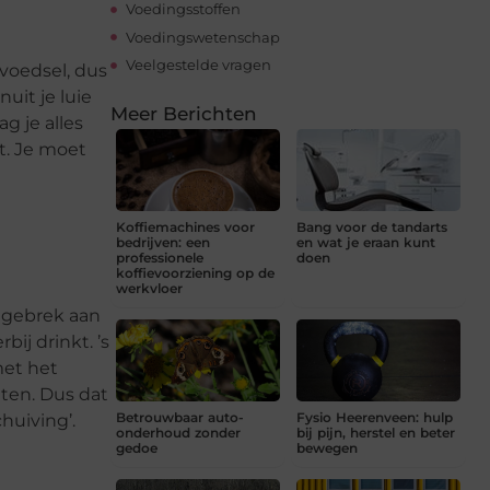
Voedingsstoffen
Voedingswetenschap
Veelgestelde vragen
voedsel, dus
uit je luie
Meer Berichten
g je alles
nt. Je moet
Koffiemachines voor
Bang voor de tandarts
bedrijven: een
en wat je eraan kunt
professionele
doen
koffievoorziening op de
werkvloer
j gebrek aan
ij drinkt. ’s
met het
eten. Dus dat
Betrouwbaar auto-
Fysio Heerenveen: hulp
huiving’.
onderhoud zonder
bij pijn, herstel en beter
gedoe
bewegen