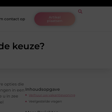
Artikel
m contact op
plaatsen
ede keuze?
re opties die
Inhoudsopgave
ringen in een
Verhuur uw vakantiewoning
e u in zee
Veelgestelde vragen
el