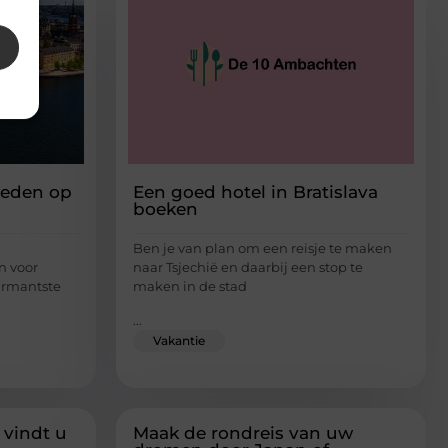
weden op
Een goed hotel in Bratislava
boeken
Ben je van plan om een reisje te maken
n voor
naar Tsjechië en daarbij een stop te
armantste
maken in de stad
...
Vakantie
 vindt u
Maak de rondreis van uw