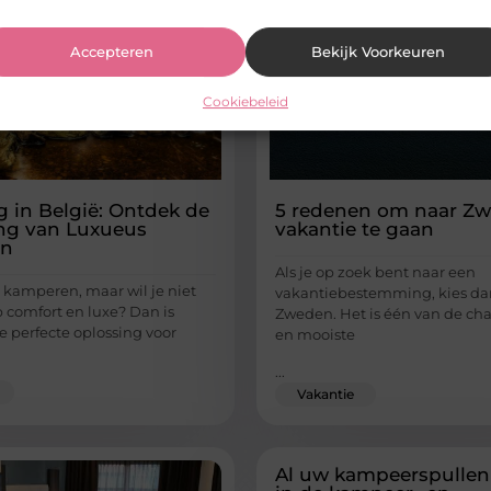
Accepteren
Bekijk Voorkeuren
Cookiebeleid
 in België: Ontdek de
5 redenen om naar Z
ng van Luxueus
vakantie te gaan
en
Als je op zoek bent naar een
 kamperen, maar wil je niet
vakantiebestemming, kies da
p comfort en luxe? Dan is
Zweden. Het is één van de ch
 perfecte oplossing voor
en mooiste
...
Vakantie
Al uw kampeerspullen