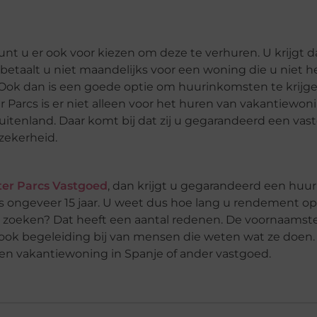
unt u er ook voor kiezen om deze te verhuren. U krijgt d
o betaalt u niet maandelijks voor een woning die u niet he
 Ook dan is een goede optie om huurinkomsten te krijge
r Parcs is er niet alleen voor het huren van vakantiewon
itenland. Daar komt bij dat zij u gegarandeerd een vas
zekerheid.
ter Parcs Vastgoed
, dan krijgt u gegarandeerd een huur
is ongeveer 15 jaar. U weet dus hoe lang u rendement o
uit zoeken? Dat heeft een aantal redenen. De voornaamst
er ook begeleiding bij van mensen die weten wat ze doen
een vakantiewoning in Spanje of ander vastgoed.