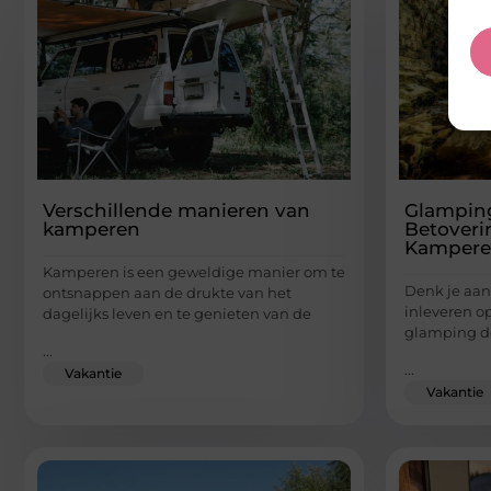
Verschillende manieren van
Glamping
kamperen
Betoveri
Kamper
Kamperen is een geweldige manier om te
Denk je aan
ontsnappen aan de drukte van het
inleveren o
dagelijks leven en te genieten van de
glamping de
...
...
Vakantie
Vakantie