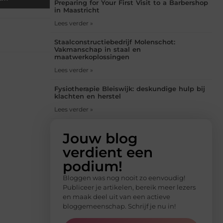
Preparing for Your First Visit to a Barbershop
in Maastricht
Lees verder »
Staalconstructiebedrijf Molenschot:
Vakmanschap in staal en
maatwerkoplossingen
Lees verder »
Fysiotherapie Bleiswijk: deskundige hulp bij
klachten en herstel
Lees verder »
Jouw blog
verdient een
podium!
Bloggen was nog nooit zo eenvoudig!
Publiceer je artikelen, bereik meer lezers
en maak deel uit van een actieve
bloggemeenschap. Schrijf je nu in!