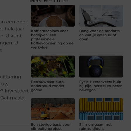
Meer Berichten
an een deel,
t hele jaar
Koffiemachines voor
Bang voor de tandarts
bedrijven: een
en wat je eraan kunt
n. U kunt
professionele
doen
ingen. U
koffievoorziening op de
werkvloer
te
uitkering
Betrouwbaar auto-
Fysio Heerenveen: hulp
p uw
onderhoud zonder
bij pijn, herstel en beter
gedoe
bewegen
e? Investeert
. Dat maakt
Een stevige basis voor
Slim omgaan met
elk buitenproject
ruimte tijdens