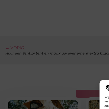
← VORIG
Huur een Tentipi tent en maak uw evenement extra bijz
Gerelatee
Wij
ver
adv