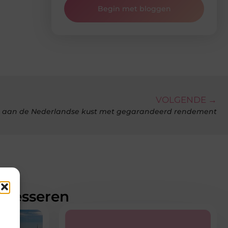
Begin met bloggen
VOLGENDE →
n aan de Nederlandse kust met gegarandeerd rendement
teresseren