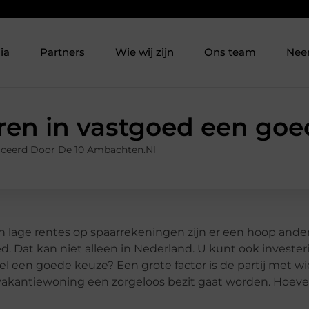
ia
Partners
Wie wij zijn
Ons team
Nee
eren in vastgoed een go
iceerd Door De 10 Ambachten.nl
van lage rentes op spaarrekeningen zijn er een hoop ande
d. Dat kan niet alleen in Nederland. U kunt ook investe
l een goede keuze? Een grote factor is de partij met wi
 vakantiewoning een zorgeloos bezit gaat worden. Hoeve