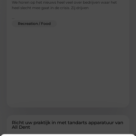
We horen op het nieuws heel veel over bedrijven waar het
heel slecht mee gaat in de crisis. Zij drijven
...
Recreation / Food
Richt uw praktijk in met tandarts apparatuur van
All Dent